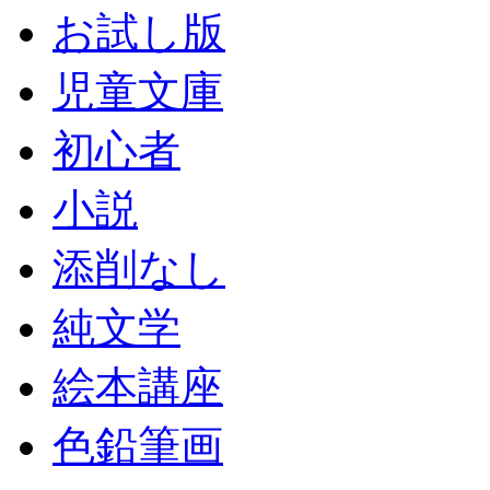
お試し版
児童文庫
初心者
小説
添削なし
純文学
絵本講座
色鉛筆画