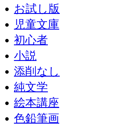
お試し版
児童文庫
初心者
小説
添削なし
純文学
絵本講座
色鉛筆画