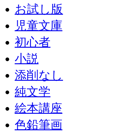
お試し版
児童文庫
初心者
小説
添削なし
純文学
絵本講座
色鉛筆画