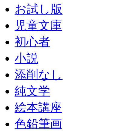
お試し版
児童文庫
初心者
小説
添削なし
純文学
絵本講座
色鉛筆画