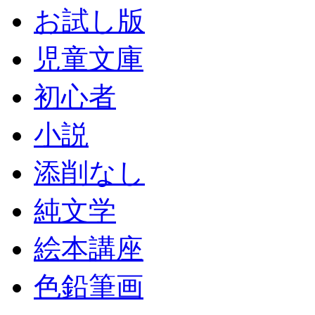
お試し版
児童文庫
初心者
小説
添削なし
純文学
絵本講座
色鉛筆画