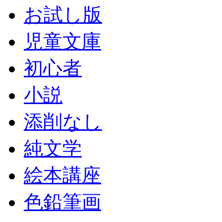
お試し版
児童文庫
初心者
小説
添削なし
純文学
絵本講座
色鉛筆画