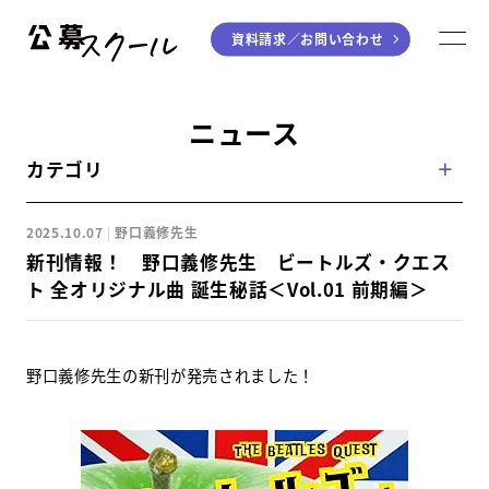
資料請求／
お問い合わせ
公募スクール
M
ジャンルから探す
ニュース
カテゴリ
小説
川柳・短歌・俳句
エッセイ
音楽（作詞・作曲）
2025.10.07
野口義修先生
童話
アート・絵本
新刊情報！ 野口義修先生 ビートルズ・クエス
ライティング
ト 全オリジナル曲 誕生秘話＜Vol.01 前期編＞
学び方から探す
野口義修先生の新刊が発売されました！
デジタル講座
入門・実践講座
個別指南講座