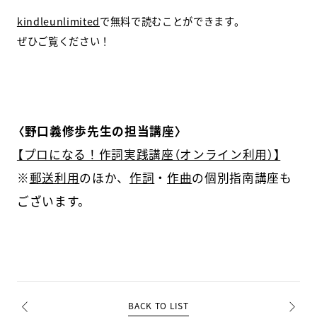
kindleunlimited
で無料で読むことができます。
ぜひご覧ください！
〈野口義修歩先生の担当講座〉
【プロになる！作詞実践講座（オンライン利用）】
※
郵送利用
のほか、
作詞
・
作曲
の個別指南講座も
ございます。
BACK TO LIST