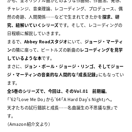
かも、全オリジナル曲がどのような作曲術、作曲法、発想、
チャレンジ、音楽理論、レコーディング、プロデュース、偶
然の奇跡、人間関係……などで生まれてきたかを
探求、研
究、紐解いていくシリーズ
です。そして、レコーディングの
日程順に解説していきます。
まるで、
Abbey Roadスタジオ
にいて、
ジョージ・マーティ
ン
の隣に座って、ビートルズの新曲の
レコーディングを見学
しているような本
です。
まさに、
ジョン・ポール・ジョージ・リンゴ、そしてジョー
ジ・マーティンの音楽的な人間的な「成長記録」
にもなってい
ます。
全5巻のシリーズで、今回は、そのVol.01 前期編
。
「’62「Love Me Do」から’64「A Hard Day’s Night」へ。
天才たちの試行錯誤と成長……名曲誕生の不思議な旅」で
す。
（Amazon紹介文より）