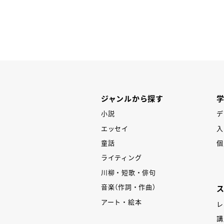
P
ジャンルから探す
小説
デ
エッセイ
入
童話
個
ライティング
川柳・短歌・俳句
音楽（作詞・作曲）
アート・絵本
レ
講