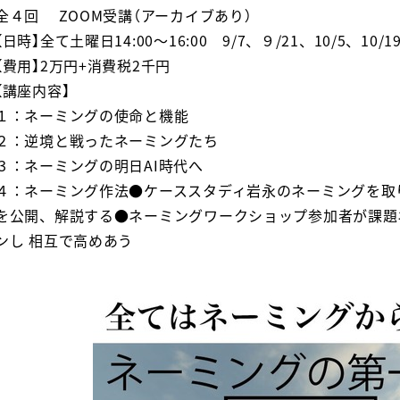
全４回 ZOOM受講（アーカイブあり）
【日時】全て土曜日14:00〜16:00 9/7、９/21、10/5、10/1
【費用】2万円+消費税2千円
【講座内容】
１：ネーミングの使命と機能
２：逆境と戦ったネーミングたち
３：ネーミングの明日AI時代へ
４：ネーミング作法●ケーススタディ岩永のネーミングを取
を公開、解説する●ネーミングワークショップ参加者が課題
ンし 相互で高めあう