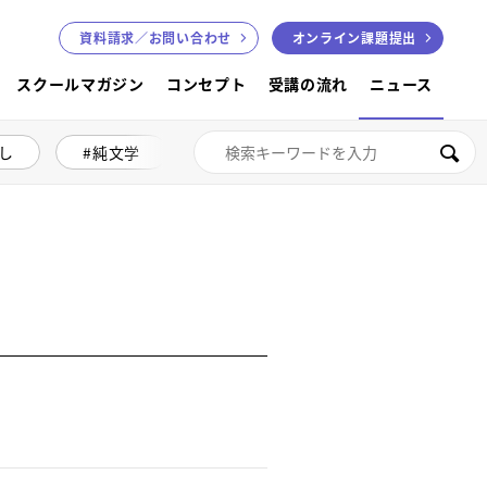
資料請求／
お問い合わせ
オンライン課題提出
スクールマガジン
コンセプト
受講の流れ
ニュース
し
純文学
絵本講座
色鉛筆画
検索