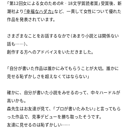
「第12回女による女のためのR‐18文学賞読者賞」受賞後、新
潮社より
「幸福なハダカ」
など、一貫して女性について優れた
スクールマガジン
作品を発表されています。
コンセプト
さまざまなことをお話するなかで（あまり小説とは関係ない
受講の流れ
話も……）、
創作する方へのアドバイスをいただきました。
ニュース
「自分が書いた作品は誰かにみてもらうことが大切。誰かに
資料請求／
お問い合わせ
見せる恥ずかしさを超えなくてはならない」
確かに、自分が書いた小説をみせるのって、中々ハードルが
高いかも。
オンライン課題提出
森先生はお友達が見て、「プロが書いたみたい」と言ってもら
った作品で、見事デビューを勝ち取ったそうです。
友達に見せるのは恥ずかしい……