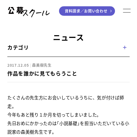
資料請求／
お問い合わせ
公募スクール
M
ジャンルから探す
ニュース
カテゴリ
小説
川柳・短歌・俳句
エッセイ
音楽（作詞・作曲）
2017.12.05
森美樹先生
童話
アート・絵本
作品を誰かに見てもらうこと
ライティング
学び方から探す
たくさんの先生方にお会いしているうちに、気が付けば師
走。
デジタル講座
今年もあと残り１か月を切ってしまいました。
先日おめにかかったのは「小説基礎」を担当いただいている小
入門・実践講座
説家の森美樹先生です。
個別指南講座