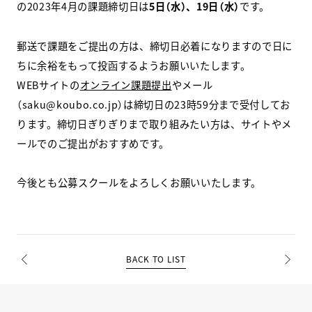
の2023年4月の課題締切日は
5日（水）、19日（水）
です。
スクールマガジン
郵送で課題をご提出の方は、締切日必着になりますので日に
コンセプト
ちに余裕をもって投函するようお願いいたします。
WEBサイトの
オンライン課題提出
やメール
受講の流れ
（saku@koubo.co.jp）は締切日の23時59分まで受付してお
ります。締切日ぎりぎりまで取り組みたい方は、サイトやメ
ニュース
ールでのご提出がおすすめです。
今後とも公募スクールをよろしくお願いいたします。
資料請求／
お問い合わせ
オンライン課題提出
BACK TO LIST
PREV
NEXT