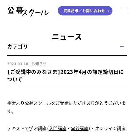
資料請求／
お問い合わせ
公募スクール
M
ジャンルから探す
ニュース
カテゴリ
小説
川柳・短歌・俳句
エッセイ
音楽（作詞・作曲）
2023.03.16
お知らせ
童話
アート・絵本
【ご受講中のみなさま】2023年4月の課題締切日に
ライティング
ついて
学び方から探す
平素より公募スクールをご受講いただきありがとうございま
デジタル講座
す。
入門・実践講座
テキストで学ぶ講座（
入門講座
・
実践講座
）・オンライン講座
個別指南講座