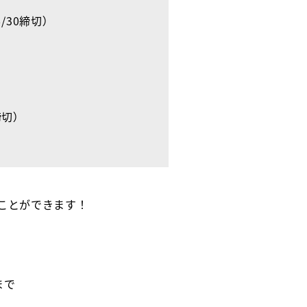
30締切）
締切）
ことができます！
まで