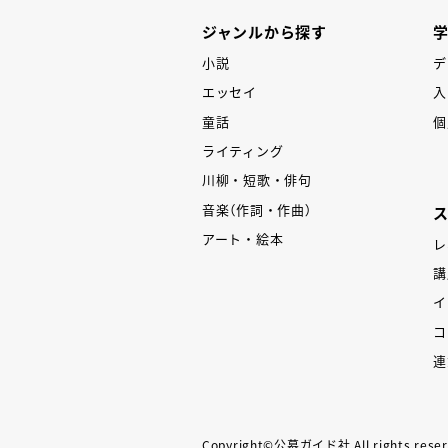
ジャンルから探す
小説
デ
エッセイ
入
童話
個
ライティング
川柳・短歌・俳句
音楽（作詞・作曲）
アート・絵本
レ
講
イ
コ
連
Copyright©公募ガイド社.All rights reser