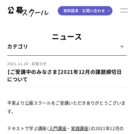
資料請求／
お問い合わせ
公募スクール
M
ジャンルから探す
ニュース
カテゴリ
小説
川柳・短歌・俳句
エッセイ
音楽（作詞・作曲）
2021.11.18
お知らせ
童話
アート・絵本
【ご受講中のみなさま】2021年12月の課題締切日
ライティング
について
学び方から探す
平素より公募スクールをご受講いただきありがとうございま
デジタル講座
す。
入門・実践講座
テキストで学ぶ講座（
入門講座
・
実践講座
）の2021年12月の
個別指南講座