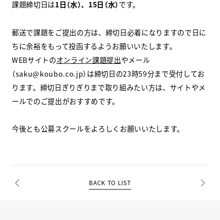
課題締切日は
1日（水）、15日（水）
です。
スクールマガジン
郵送で課題をご提出の方は、締切日必着になりますので日に
コンセプト
ちに余裕をもって投函するようお願いいたします。
WEBサイトの
オンライン課題提出
やメール
受講の流れ
（saku@koubo.co.jp）は締切日の23時59分まで受付してお
ります。締切日ぎりぎりまで取り組みたい方は、サイトやメ
ニュース
ールでのご提出がおすすめです。
今後とも公募スクールをよろしくお願いいたします。
資料請求／
お問い合わせ
オンライン課題提出
BACK TO LIST
PREV
NEXT