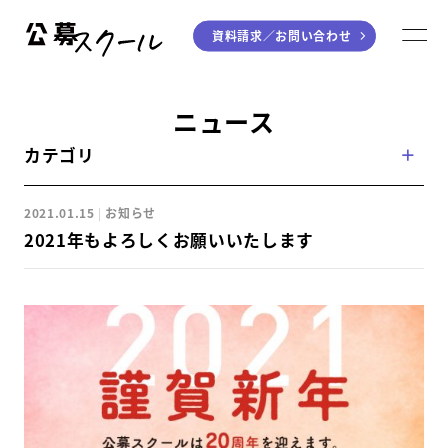
資料請求／
お問い合わせ
公募スクール
M
ジャンルから探す
ニュース
カテゴリ
小説
川柳・短歌・俳句
エッセイ
音楽（作詞・作曲）
2021.01.15
お知らせ
童話
アート・絵本
2021年もよろしくお願いいたします
ライティング
学び方から探す
デジタル講座
入門・実践講座
個別指南講座