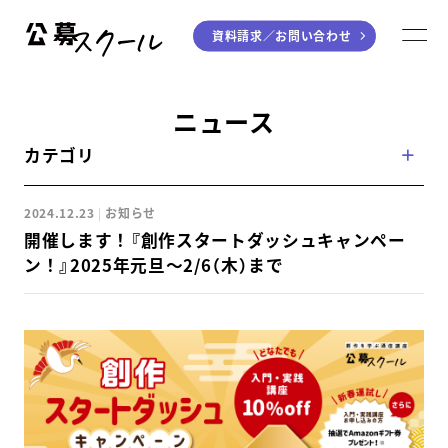
資料請求／
お問い合わせ
公募スクール
M
ジャンルから探す
ニュース
カテゴリ
小説
川柳・短歌・俳句
エッセイ
音楽（作詞・作曲）
2024.12.23
お知らせ
童話
アート・絵本
開催します！『創作スタートダッシュキャンペー
ライティング
ン！』2025年元旦～2/6（木）まで
学び方から探す
デジタル講座
入門・実践講座
個別指南講座