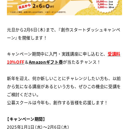
スクールマガジン
コンセプト
元旦から2月6日（木）まで、『創作スタートダッシュキャンペ
ーン』を開催します！
受講の流れ
ニュース
キャンペーン期間中に入門・実践講座に申し込むと、
受講料
10%OFF
＆
Amazonギフト券
が当たるチャンス！
資料請求／
お問い合わせ
新年を迎え、何か新しいことにチャレンジしたい方も、以前
から気になる講座があるという方も、ぜひこの機会に受講を
ご検討ください。
公募スクールは今年も、創作する皆様を応援します！
オンライン課題提出
【キャンペーン期間】
2025年1月1日（水）～2月6日（木）