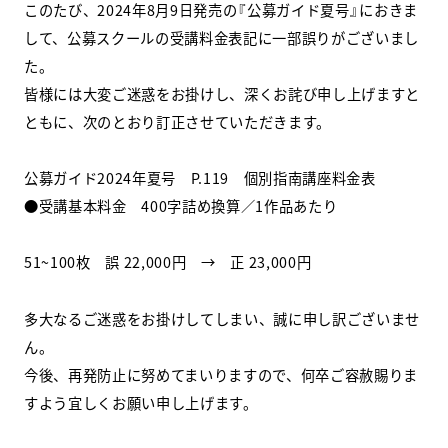
このたび、2024年8月9日発売の『公募ガイド夏号』におきま
して、公募スクールの受講料金表記に一部誤りがございまし
スクールマガジン
た。
コンセプト
皆様には大変ご迷惑をお掛けし、深くお詫び申し上げますと
ともに、次のとおり訂正させていただきます。
受講の流れ
公募ガイド2024年夏号 P.119 個別指南講座料金表
ニュース
●受講基本料金 400字詰め換算／1作品あたり
51~100枚 誤 22,000円 → 正 23,000円
資料請求／
お問い合わせ
多大なるご迷惑をお掛けしてしまい、誠に申し訳ございませ
ん。
オンライン課題提出
今後、再発防止に努めてまいりますので、何卒ご容赦賜りま
すよう宜しくお願い申し上げます。