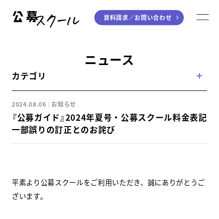
資料請求／
お問い合わせ
公募スクール
M
ジャンルから探す
ニュース
カテゴリ
小説
川柳・短歌・俳句
エッセイ
音楽（作詞・作曲）
2024.08.06
お知らせ
童話
アート・絵本
『公募ガイド』2024年夏号・公募スクール料金表記
ライティング
一部誤りの訂正とのお詫び
学び方から探す
デジタル講座
平素より公募スクールをご利用いただき、誠にありがとうご
ざいます。
入門・実践講座
個別指南講座