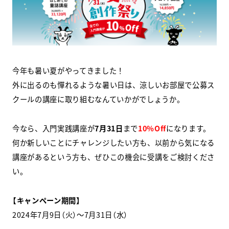
スクールマガジン
コンセプト
受講の流れ
今年も暑い夏がやってきました！
外に出るのも憚れるような暑い日は、涼しいお部屋で公募ス
ニュース
クールの講座に取り組むなんていかがでしょうか。
今なら、入門実践講座が
7月31日
まで
10%Off
になります。
資料請求／
お問い合わせ
何か新しいことにチャレンジしたい方も、以前から気になる
講座があるという方も、ぜひこの機会に受講をご検討くださ
い。
オンライン課題提出
【キャンペーン期間】
2024年7月9日（火）～7月31日（水）