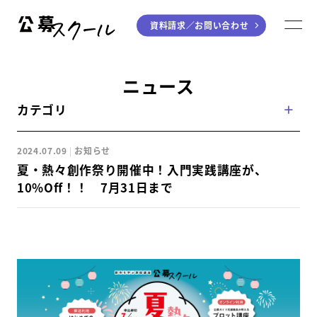
資料請求／
お問い合わせ
公募スクール
M
ジャンルから探す
ニュース
カテゴリ
小説
川柳・短歌・俳句
エッセイ
音楽（作詞・作曲）
2024.07.09
お知らせ
童話
アート・絵本
夏・熱々創作祭り開催中！入門実践講座が、
ライティング
10%Off！！ 7月31日まで
学び方から探す
デジタル講座
入門・実践講座
個別指南講座