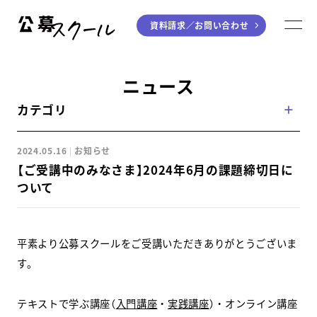
資料請求／
お問い合わせ
公募スクール
M
ジャンルから探す
ニュース
カテゴリ
小説
川柳・短歌・俳句
エッセイ
音楽（作詞・作曲）
2024.05.16
お知らせ
童話
アート・絵本
【ご受講中のみなさま】2024年6月の課題締切日に
ライティング
ついて
学び方から探す
平素より公募スクールをご受講いただきありがとうございま
デジタル講座
す。
入門・実践講座
テキストで学ぶ講座（
入門講座
・
実践講座
）・オンライン講座
個別指南講座