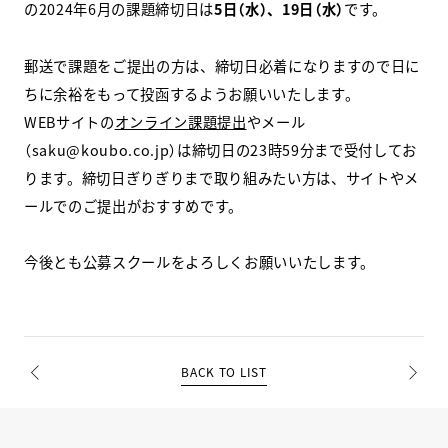
の2024年6月の課題締切日は
5日（水）、19日（水）
です。
スクールマガジン
郵送で課題をご提出の方は、締切日必着になりますので日に
コンセプト
ちに余裕をもって投函するようお願いいたします。
WEBサイトの
オンライン課題提出
やメール
受講の流れ
（saku@koubo.co.jp）は締切日の23時59分まで受付してお
ります。締切日ぎりぎりまで取り組みたい方は、サイトやメ
ニュース
ールでのご提出がおすすめです。
今後とも公募スクールをよろしくお願いいたします。
資料請求／
お問い合わせ
オンライン課題提出
BACK TO LIST
PREV
NEXT