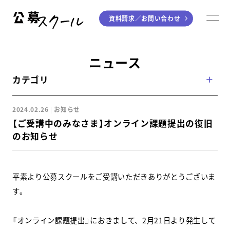
資料請求／
お問い合わせ
公募スクール
M
ジャンルから探す
ニュース
カテゴリ
小説
川柳・短歌・俳句
エッセイ
音楽（作詞・作曲）
2024.02.26
お知らせ
童話
アート・絵本
【ご受講中のみなさま】オンライン課題提出の復旧
ライティング
のお知らせ
学び方から探す
平素より公募スクールをご受講いただきありがとうございま
デジタル講座
す。
入門・実践講座
『オンライン課題提出』におきまして、2月21日より発生して
個別指南講座