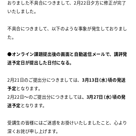
おりました不具合につきまして、2月22日夕方に修正が完了
いたしました。
スクールマガジン
コンセプト
不具合につきまして、以下のような事象が発生しておりまし
た。
受講の流れ
●オンライン課題提出後の画面と自動返信メールで、講評発
ニュース
送予定日が提出した日付になる。
2月21日のご提出分につきましては、
3月13日（水）頃の発送
資料請求／
お問い合わせ
予定
となります。
2月22日～のご提出分につきましては
、3月27日（水）頃の発
送予定
となります。
オンライン課題提出
受講生の皆様にはご迷惑をお掛けいたしましたこと、心より
深くお詫び申し上げます。