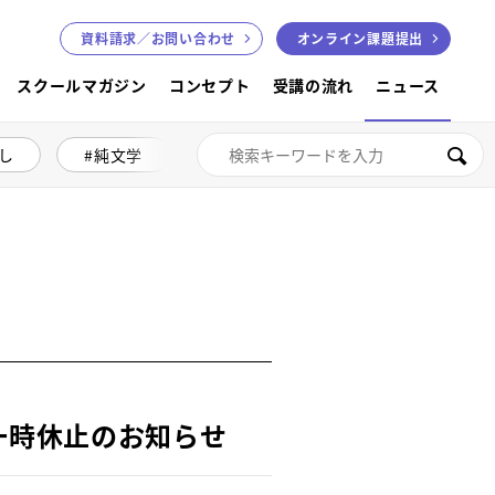
資料請求／
お問い合わせ
オンライン課題提出
スクールマガジン
コンセプト
受講の流れ
ニュース
し
純文学
絵本講座
色鉛筆画
検索
口一時休止のお知らせ