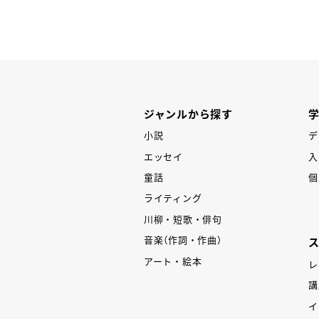
P
ジャンルから探す
小説
デ
エッセイ
入
童話
個
ライティング
川柳・短歌・俳句
音楽（作詞・作曲）
アート・絵本
レ
講
イ