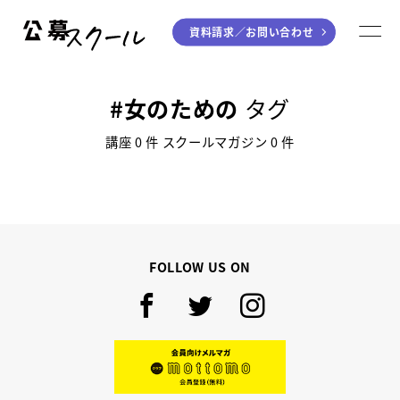
資料請求／
お問い合わせ
公募スクール
M
ジャンルから探す
女のための
タグ
小説
川柳・短歌・俳句
講座 0 件 スクールマガジン 0 件
エッセイ
音楽（作詞・作曲）
童話
アート・絵本
ライティング
FOLLOW US ON
学び方から探す
デジタル講座
Facebook
Twitter
Instagram
入門・実践講座
個別指南講座