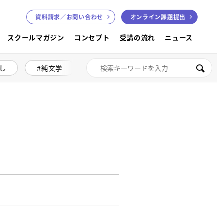
資料請求／
お問い合わせ
オンライン課題提出
スクールマガジン
コンセプト
受講の流れ
ニュース
し
純文学
絵本講座
色鉛筆画
検索