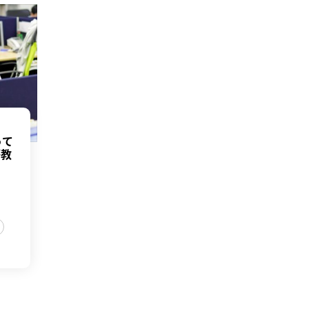
って
が教