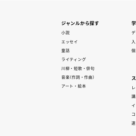
ジャンルから探す
小説
デ
エッセイ
入
童話
個
ライティング
川柳・短歌・俳句
音楽（作詞・作曲）
アート・絵本
レ
講
イ
コ
連