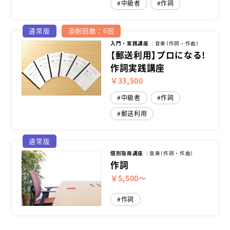
中級者
作詞
スクールマガジン
通常版
添削回数：6回
入門・実践講座
音楽（作詞・作曲）
コンセプト
【郵送利用】プロになる!
作詞実践講座
受講の流れ
￥33,500
ニュース
中級者
作詞
郵送利用
資料請求／
お問い合わせ
通常版
個別指南講座
音楽（作詞・作曲）
作詞
￥5,500～
オンライン課題提出
作詞