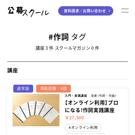
資料請求／
お問い合わせ
公募スクール
M
ジャンルから探す
作詞
タグ
小説
川柳・短歌・俳句
講座 3 件 スクールマガジン 0 件
エッセイ
音楽（作詞・作曲）
童話
アート・絵本
講座
ライティング
通常版
添削回数：6回
学び方から探す
入門・実践講座
音楽（作詞・作曲）
【オンライン利用】プロ
になる!作詞実践講座
デジタル講座
￥27,500
入門・実践講座
オンライン利用
個別指南講座