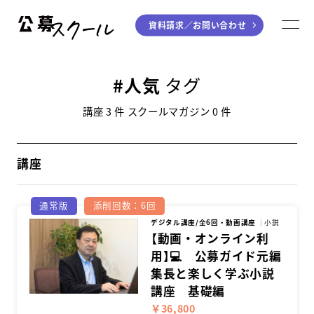
資料請求／
お問い合わせ
公募スクール
M
ジャンルから探す
人気
タグ
小説
川柳・短歌・俳句
講座 3 件 スクールマガジン 0 件
エッセイ
音楽（作詞・作曲）
童話
アート・絵本
講座
ライティング
通常版
添削回数：6回
学び方から探す
デジタル講座/全6回・動画講座
小説
【動画・オンライン利
用】💻 公募ガイド元編
デジタル講座
集長と楽しく学ぶ小説
入門・実践講座
講座 基礎編
個別指南講座
￥36,800