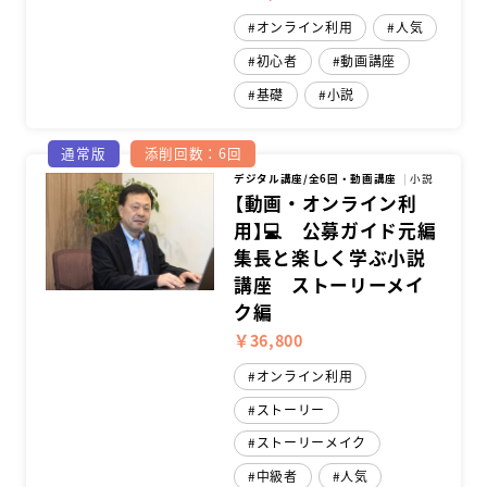
オンライン利用
人気
スクールマガジン
初心者
動画講座
基礎
小説
コンセプト
受講の流れ
通常版
添削回数：6回
デジタル講座/全6回・動画講座
小説
ニュース
【動画・オンライン利
用】💻 公募ガイド元編
集長と楽しく学ぶ小説
講座 ストーリーメイ
資料請求／
お問い合わせ
ク編
￥36,800
オンライン利用
オンライン課題提出
ストーリー
ストーリーメイク
中級者
人気