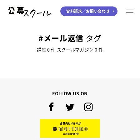
資料請求／
お問い合わせ
公募スクール
M
ジャンルから探す
メール返信
タグ
小説
川柳・短歌・俳句
講座 0 件 スクールマガジン 0 件
エッセイ
音楽（作詞・作曲）
童話
アート・絵本
ライティング
FOLLOW US ON
学び方から探す
デジタル講座
Facebook
Twitter
Instagram
入門・実践講座
個別指南講座