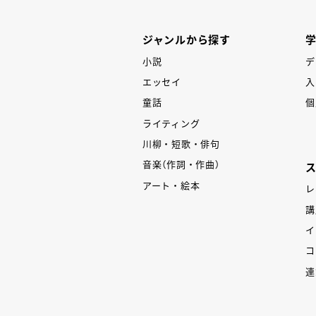
ジャンルから探す
小説
デ
エッセイ
入
童話
個
ライティング
川柳・短歌・俳句
音楽（作詞・作曲）
アート・絵本
レ
講
イ
コ
連