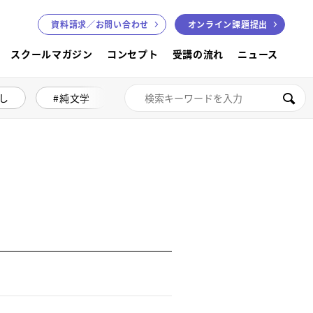
資料請求／
お問い合わせ
オンライン課題提出
スクールマガジン
コンセプト
受講の流れ
ニュース
し
純文学
絵本講座
色鉛筆画
検索