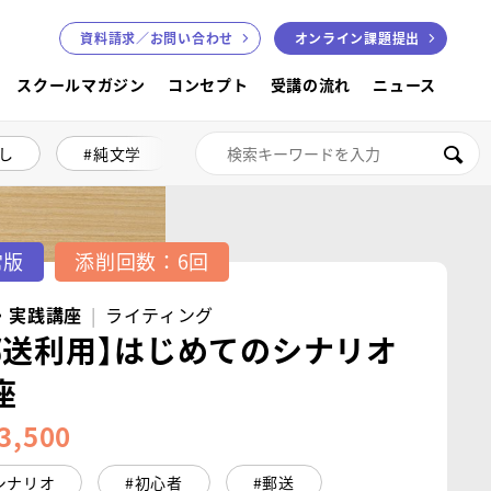
資料請求／
お問い合わせ
オンライン課題提出
スクールマガジン
コンセプト
受講の流れ
ニュース
し
純文学
絵本講座
色鉛筆画
検索
常版
添削回数：6回
・実践講座
ライティング
郵送利用】はじめてのシナリオ
座
3,500
シナリオ
初心者
郵送