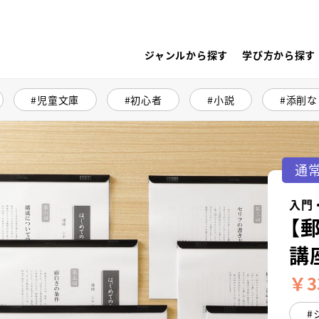
ジャンルから探す
学び方から探す
児童文庫
初心者
小説
添削な
通
入門
【
講
￥3