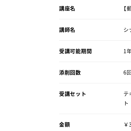
講座名
【
講師名
シ
受講可能期間
1
添削回数
6
受講セット
テ
ト
金額
￥3