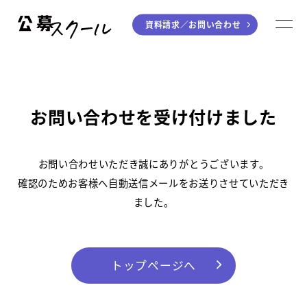
資料請求／
お問い合わせ
公募スクール
M
ジャンルから探す
小説
川柳・短歌・俳句
お問い合わせを受け付けました
エッセイ
音楽（作詞・作曲）
童話
アート・絵本
お問い合わせいただき誠にありがとうございます。
ライティング
確認のためお客様へ自動送信メールをお送りさせていただき
ました。
学び方から探す
デジタル講座
トップページへ
入門・実践講座
個別指南講座